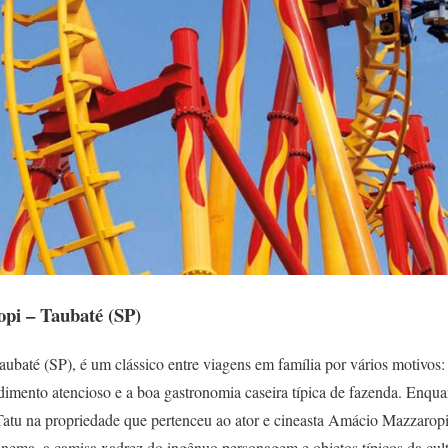
pi – Taubaté (SP)
baté (SP), é um clássico entre viagens em família por vários motivos: 
endimento atencioso e a boa gastronomia caseira típica de fazenda. Enq
atu na propriedade que pertenceu ao ator e cineasta Amácio Mazzaropi
nema, a camisa xadrez do ingênuo personagem e objetos típicos da cultu