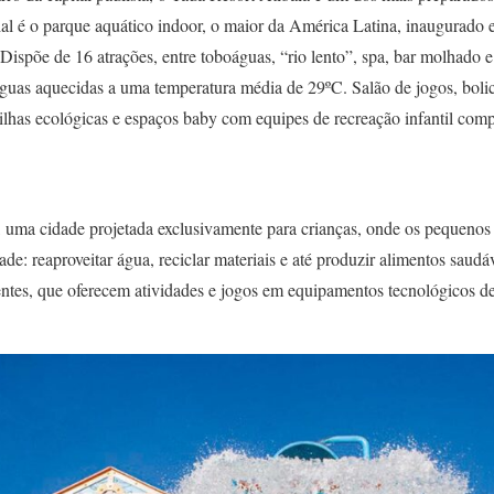
cial é o parque aquático indoor, o maior da América Latina, inaugurad
 Dispõe de 16 atrações, entre toboáguas, “rio lento”, spa, bar molhado
guas aquecidas a uma temperatura média de 29ºC. Salão de jogos, boli
rilhas ecológicas e espaços baby com equipes de recreação infantil comp
y, uma cidade projetada exclusivamente para crianças, onde os pequen
ade: reaproveitar água, reciclar materiais e até produzir alimentos saudá
gentes, que oferecem atividades e jogos em equipamentos tecnológicos d