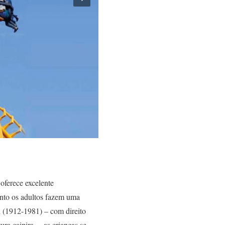
oferece excelente
uanto os adultos fazem uma
 (1912-1981) – com direito
ra caipira –, as crianças se