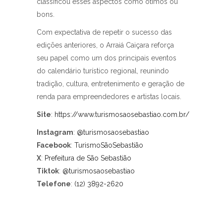
classificou esses aspectos como ótimos ou
bons.
Com expectativa de repetir o sucesso das
edições anteriores, o Arraiá Caiçara reforça
seu papel como um dos principais eventos
do calendário turístico regional, reunindo
tradição, cultura, entretenimento e geração de
renda para empreendedores e artistas locais.
Site
:
https://www.turismosaosebastiao.com.br/
Instagram
:
@turismosaosebastiao
Facebook
:
TurismoSãoSebastião
X
:
Prefeitura de São Sebastião
Tiktok
:
@turismosaosebastiao
Telefone
:
(12) 3892-2620