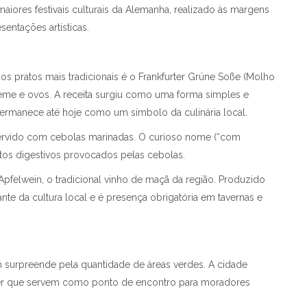
iores festivais culturais da Alemanha, realizado às margens
entações artísticas.
os pratos mais tradicionais é o Frankfurter Grüne Soße (Molho
creme e ovos. A receita surgiu como uma forma simples e
 permanece até hoje como um símbolo da culinária local.
 servido com cebolas marinadas. O curioso nome (“com
itos digestivos provocados pelas cebolas.
pfelwein, o tradicional vinho de maçã da região. Produzido
nte da cultura local e é presença obrigatória em tavernas e
m surpreende pela quantidade de áreas verdes. A cidade
azer que servem como ponto de encontro para moradores