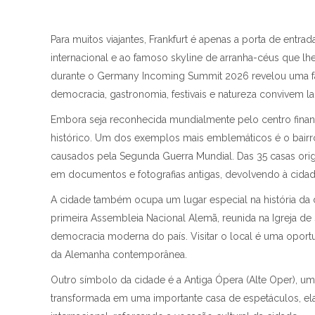
Para muitos viajantes, Frankfurt é apenas a porta de ent
internacional e ao famoso skyline de arranha-céus que lh
durante o Germany Incoming Summit 2026 revelou uma fac
democracia, gastronomia, festivais e natureza convivem la
Embora seja reconhecida mundialmente pelo centro financ
histórico. Um dos exemplos mais emblemáticos é o bairr
causados pela Segunda Guerra Mundial. Das 35 casas orig
em documentos e fotografias antigas, devolvendo à cidade
A cidade também ocupa um lugar especial na história da 
primeira Assembleia Nacional Alemã, reunida na Igreja de
democracia moderna do país. Visitar o local é uma opo
da Alemanha contemporânea.
Outro símbolo da cidade é a Antiga Ópera (Alte Oper), um
transformada em uma importante casa de espetáculos, el