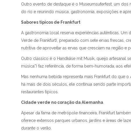
Outro evento de destaque é o Museumsuferfest, um dos ma
do rio e reunindo música, gastronomia, exposições e apres
Sabores típicos de Frankfurt
A gastronomia local reserva experiências autênticas. Um d
Verde de Frankfurt), preparado com sete ervas frescas, 
nutritiva de aproveitar as ervas que cresciam na região e
Outro clássico é o Handkäse mit Musik, queijo artesanal
música”) faz referência, de forma bem-humorada, aos efe
Mas nenhuma bebida representa mais Frankfurt do que o A
há mais de dois séculos, ele continua sendo parte importa
restaurantes típicos.
Cidade verde no coração da Alemanha
Apesar da fama de metrópole financeira, Frankfurt també
oferece extensos parques urbanos, jardins e áreas de l
durante o verão.