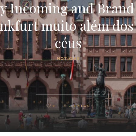
y Incoming and Brand
ankfurt muito além dos
céus
NOTÍCIAS
0
481
VIEWS