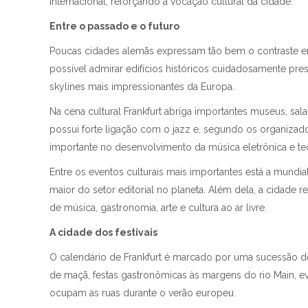
internacional, reforçando a vocação cultural da cidade.
Entre o passado e o futuro
Poucas cidades alemãs expressam tão bem o contraste 
possível admirar edifícios históricos cuidadosamente 
skylines mais impressionantes da Europa.
Na cena cultural Frankfurt abriga importantes museus, sal
possui forte ligação com o jazz e, segundo os organiz
importante no desenvolvimento da música eletrônica e t
Entre os eventos culturais mais importantes está a mundia
maior do setor editorial no planeta. Além dela, a cidade 
de música, gastronomia, arte e cultura ao ar livre.
A cidade dos festivais
O calendário de Frankfurt é marcado por uma sucessão de 
de maçã, festas gastronômicas às margens do rio Main, ev
ocupam as ruas durante o verão europeu.