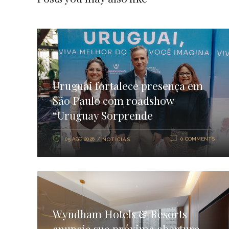
Uruguai fortalece presença em
São Paulo com roadshow
“Uruguay Sorprende
05 AGO 2026
0 COMMENTS
NOTÍCIAS
Wyndham Hotels & Resorts
anuncia sua próxima abertura