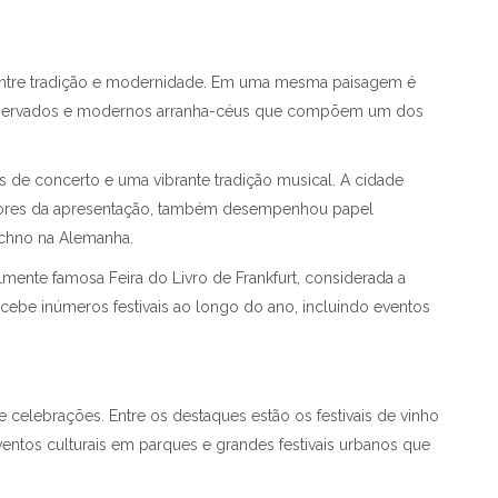
entre tradição e modernidade. Em uma mesma paisagem é
preservados e modernos arranha-céus que compõem um dos
as de concerto e uma vibrante tradição musical. A cidade
adores da apresentação, também desempenhou papel
echno na Alemanha.
lmente famosa Feira do Livro de Frankfurt, considerada a
recebe inúmeros festivais ao longo do ano, incluindo eventos
celebrações. Entre os destaques estão os festivais de vinho
entos culturais em parques e grandes festivais urbanos que