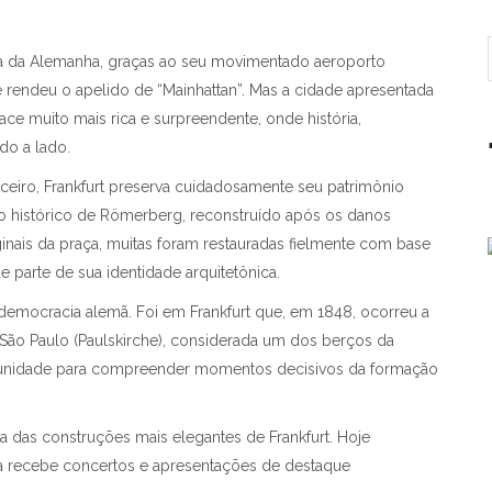
rada da Alemanha, graças ao seu movimentado aeroporto
e rendeu o apelido de “Mainhattan”. Mas a cidade apresentada
e muito mais rica e surpreendente, onde história,
do a lado.
eiro, Frankfurt preserva cuidadosamente seu patrimônio
o histórico de Römerberg, reconstruído após os danos
inais da praça, muitas foram restauradas fielmente com base
 parte de sua identidade arquitetônica.
democracia alemã. Foi em Frankfurt que, em 1848, ocorreu a
 São Paulo (Paulskirche), considerada um dos berços da
rtunidade para compreender momentos decisivos da formação
a das construções mais elegantes de Frankfurt. Hoje
a recebe concertos e apresentações de destaque