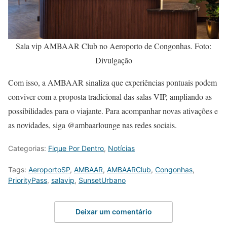
Sala vip AMBAAR Club no Aeroporto de Congonhas. Foto:
Divulgação
Com isso, a AMBAAR sinaliza que experiências pontuais podem
conviver com a proposta tradicional das salas VIP, ampliando as
possibilidades para o viajante. Para acompanhar novas ativações e
as novidades, siga @ambaarlounge nas redes sociais.
Categorias:
Fique Por Dentro
,
Notícias
Tags:
AeroportoSP
,
AMBAAR
,
AMBAARClub
,
Congonhas
,
PriorityPass
,
salavip
,
SunsetUrbano
Deixar um comentário