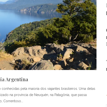
ia Argentina
 conhecidas pela maioria dos viajantes brasileiros. Uma delas
lizado na província de Neuquén, na Patagônia, que passa
do, Correntoso