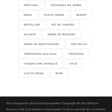
PORTUGAL
POUSADAS NA SERRA
PRAIA
PUNTA GORDA
RESORT
REVEILLON
RIO DE JANEIRO
SALAVIP
SERRA DA BOCAINA
SERRA DA MANTIQUEIRA
SÃO PAULO
TEMPORADA 2021/2022
TRANCOSO
VIAGEM COM CRIANÇAS
VIAJE
VISITFLORIDA
WTM
Site integrante do portal Europanet | Copyright © 2017 Editora
Europa Ltda. É proibida a reprodução total ou parcial do conteúdo