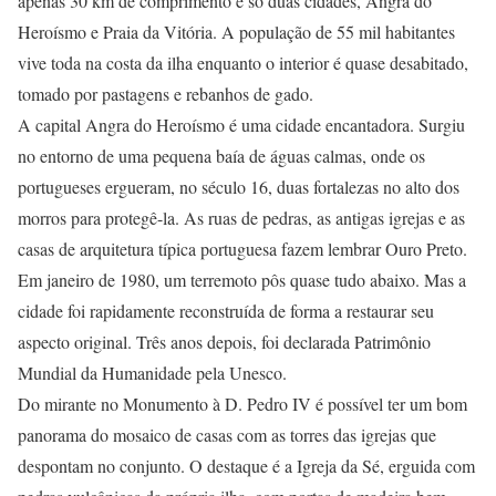
apenas 30 km de comprimento e só duas cidades, Angra do
Heroísmo e Praia da Vitória. A população de 55 mil habitantes
vive toda na costa da ilha enquanto o interior é quase desabitado,
tomado por pastagens e rebanhos de gado.
A capital Angra do Heroísmo é uma cidade encantadora. Surgiu
no entorno de uma pequena baía de águas calmas, onde os
portugueses ergueram, no século 16, duas fortalezas no alto dos
morros para protegê-la. As ruas de pedras, as antigas igrejas e as
casas de arquitetura típica portuguesa fazem lembrar Ouro Preto.
Em janeiro de 1980, um terremoto pôs quase tudo abaixo. Mas a
cidade foi rapidamente reconstruída de forma a restaurar seu
aspecto original. Três anos depois, foi declarada Patrimônio
Mundial da Humanidade pela Unesco.
Do mirante no Monumento à D. Pedro IV é possível ter um bom
panorama do mosaico de casas com as torres das igrejas que
despontam no conjunto. O destaque é a Igreja da Sé, erguida com