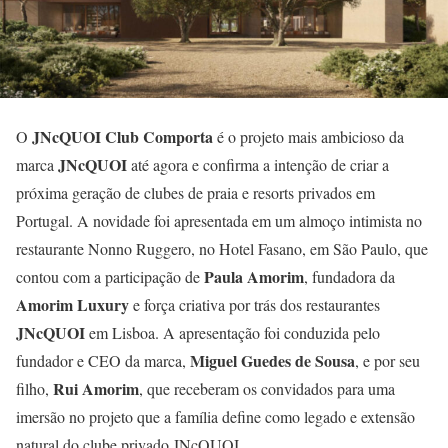
JNcQUOI Club Comporta
O
é o projeto mais ambicioso da
JNcQUOI
marca
até agora e confirma a intenção de criar a
próxima geração de clubes de praia e resorts privados em
Portugal. A novidade foi apresentada em um almoço intimista no
restaurante Nonno Ruggero, no Hotel Fasano, em São Paulo, que
Paula Amorim
contou com a participação de
, fundadora da
Amorim Luxury
e força criativa por trás dos restaurantes
JNcQUOI
em Lisboa. A apresentação foi conduzida pelo
Miguel Guedes de Sousa
fundador e CEO da marca,
, e por seu
Rui Amorim
filho,
, que receberam os convidados para uma
imersão no projeto que a família define como legado e extensão
natural do clube privado JNcQUOI.