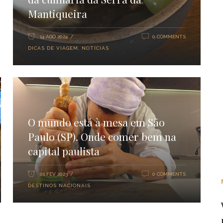
Mantiqueira
14 AGO 2024
0 COMMENTS
DICAS DE VIAGEM
,
NOTÍCIAS
O mundo está à mesa em São
Paulo (SP). Onde comer bem na
capital paulista
01 FEV 2023
0 COMMENTS
DESTINOS NACIONAIS