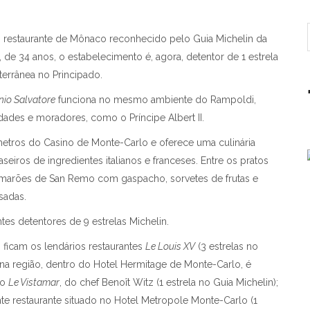
 restaurante de Mônaco reconhecido pelo Guia Michelin da
 de 34 anos, o estabelecimento é, agora, detentor de 1 estrela
terrânea no Principado.
nio Salvatore
funciona no mesmo ambiente do Rampoldi,
ades e moradores, como o Príncipe Albert II.
etros do Casino de Monte-Carlo e oferece uma culinária
seiros de ingredientes italianos e franceses. Entre os pratos
 camarões de San Remo com gaspacho, sorvetes de frutas e
sadas.
es detentores de 9 estrelas Michelin.
s ficam os lendários restaurantes
Le Louis XV
(3 estrelas no
a na região, dentro do Hotel Hermitage de Monte-Carlo, é
no
Le Vistamar
, do chef Benoît Witz (1 estrela no Guia Michelin);
nte restaurante situado no Hotel Metropole Monte-Carlo (1