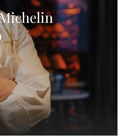
 Michelin
o