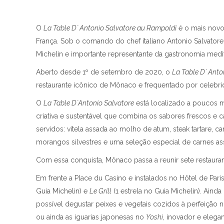
O
La Table D´ Antonio Salvatore au Rampoldi
é o mais novo
França. Sob o comando do chef italiano Antonio Salvatore,
Michelin e importante representante da gastronomia medi
Aberto desde 1º de setembro de 2020, o
La Table D´ Anto
restaurante icônico de Mônaco e frequentado por celebrid
O
La Table D´Antonio Salvatore
está localizado a poucos m
criativa e sustentável que combina os sabores frescos e ca
servidos: vitela assada ao molho de atum, steak tartare,
morangos silvestres e uma seleção especial de carnes as
Com essa conquista, Mônaco passa a reunir sete restaurant
Em frente a Place du Casino e instalados no Hôtel de Pari
Guia Michelin) e
Le Grill
(1 estrela no Guia Michelin). Aind
possível degustar peixes e vegetais cozidos à perfeição 
ou ainda as iguarias japonesas no
Yoshi
, inovador e elega