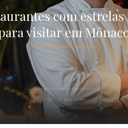
taurantes com estrelas
para visitar em Mônac
FIQUE POR DENTRO
,
NOTÍCIAS
0
6715
VIEWS