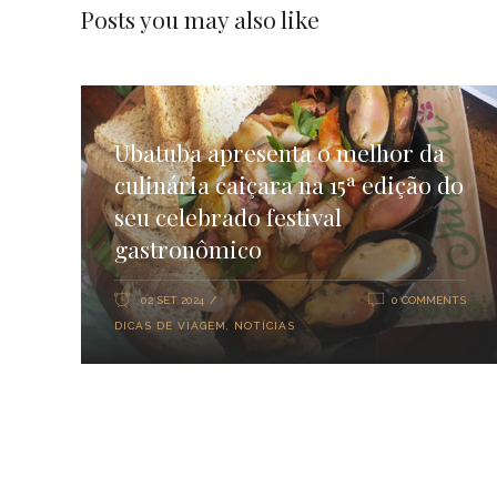
Posts you may also like
Ubatuba apresenta o melhor da
culinária caiçara na 15ª edição do
seu celebrado festival
gastronômico
02 SET 2024
0 COMMENTS
DICAS DE VIAGEM
,
NOTÍCIAS